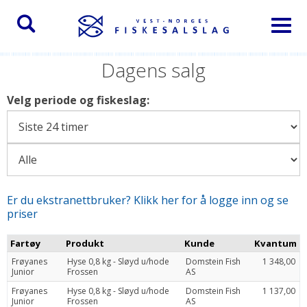
Toggl
naviga
Dagens salg
Velg periode og fiskeslag:
Er du ekstranettbruker? Klikk her for å logge inn og se
priser
Fartøy
Produkt
Kunde
Kvantum
Frøyanes
Hyse 0,8 kg - Sløyd u/hode
Domstein Fish
1 348,00
Junior
Frossen
AS
Frøyanes
Hyse 0,8 kg - Sløyd u/hode
Domstein Fish
1 137,00
Junior
Frossen
AS