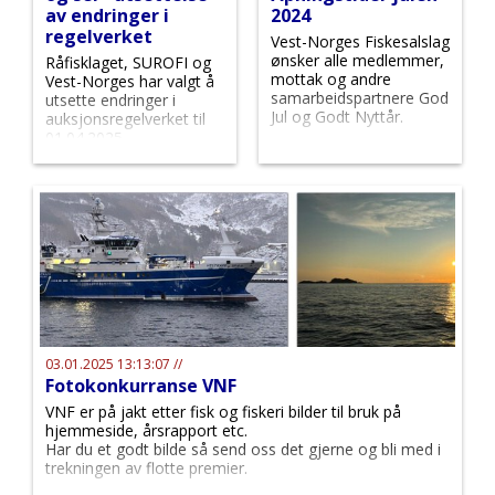
av endringer i
2024
regelverket
Vest-Norges Fiskesalslag
ønsker alle medlemmer,
Råfisklaget, SUROFI og
mottak og andre
Vest-Norges har valgt å
samarbeidspartnere God
utsette endringer i
Jul og Godt Nyttår.
auksjonsregelverket til
01.04.2025.
03.01.2025 13:13:07 //
Fotokonkurranse VNF
VNF er på jakt etter fisk og fiskeri bilder til bruk på
hjemmeside, årsrapport etc.
Har du et godt bilde så send oss det gjerne og bli med i
trekningen av flotte premier.