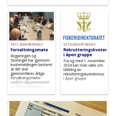
18.11.2024 08:04:30 //
22.10.2024 07:36:54 //
Forvaltningsmøte
Rekrutteringskvoter
i åpen gruppe
Regjeringen og
Stortinget har gjennom
Fra og med 1. november
kvotemeldingen bestemt
2024 kan man søke om
at det skal
tildeling av
gjennomføres årlige
rekrutteringskvotebonus
forvaltningsmøter
i åpen gruppe.
mellom departementet
og fiskesalgslagene.
14.11.2024 ble det første
forvaltningsmøtet
avholdt.