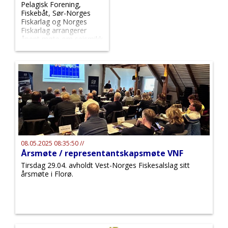
Pelagisk Forening,
Fiskebåt, Sør-Norges
Fiskarlag og Norges
Fiskarlag arrangerer
åpent møte om seismikk
torsdag 15.05. kL. 10.00-
11.30
08.05.2025 08:35:50 //
Årsmøte / representantskapsmøte VNF
Tirsdag 29.04. avholdt Vest-Norges Fiskesalslag sitt
årsmøte i Florø.