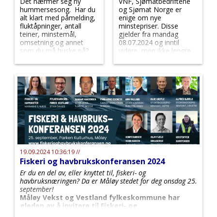
Det nærmer seg ny
VNF, Sjømatbedriftene
hummersesong. Har du
og Sjømat Norge er
alt klart med påmelding,
enige om nye
fluktåpninger, antall
minstepriser. Disse
teiner, minstemål,
gjelder fra mandag
omsetning og annet
08.07.2024 og inntil
som du må huske på?
videre, men ikke lengre
enn til 30.03.2025.
19.09.2024 10:36:19 //
Fiskeri og havbrukskonferansen 2024
Er du en del av, eller knyttet til, fiskeri- og
havbruksnæringen? Da er Måløy stedet for deg onsdag 25.
september!
Måløy Vekst og Vestland fylkeskommune har
gleden av å invitere til Fiskeri- og
havbrukskonferansen 2024!