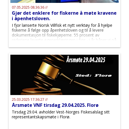
07.05.2025 08:36:36 //
Gjør det enklere for fiskerne å møte kravene
i åpenhetsloven.
I fjor lanserte Norsk Villfisk et nytt verktøy for å hjelpe
fiskerne å følge opp åpenhetsloven og til å levere
dokumentasjon til fiskekjøperne. 55 prosent av
rederiene leverte egenerklæringen i fjor - i år håper vi på
enda flere.
25.03.2025 17:36:27 //
Årsmøte VNF tirsdag 29.04.2025. Florø
Tirsdag 29.04. avholder Vest-Norges Fiskesalslag sitt
representantskapsmøte i Florø.