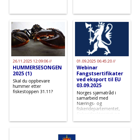
26.11.2025 12:09:06 //
01.09.2025 06:45:20 //
HUMMERSESONGEN
Webinar
2025 (1)
Fangstsertifikater
ved eksport til EU
Skal du oppbevare
03.09.2025
hummer etter
fiskestoppen 31.11?
Norges sjømatråd i
samarbeid med
Nærings- og
fiskeridepartementet,
Fiskeridirektoratet og
Catch Certificate til
webinar om nye krav til
fangstsertifikater ved
eksport til EU.