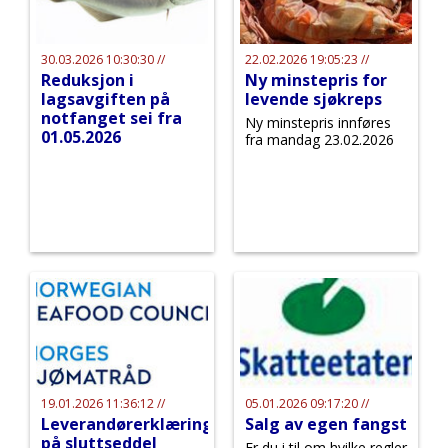
30.03.2026 10:30:30 //
22.02.2026 19:05:23 //
Reduksjon i
Ny minstepris for
lagsavgiften på
levende sjøkreps
notfanget sei fra
Ny minstepris innføres
01.05.2026
fra mandag 23.02.2026
19.01.2026 11:36:12 //
05.01.2026 09:17:20 //
Leverandørerklæring
Salg av egen fangst
på sluttseddel
Er du i til om hvilke regler