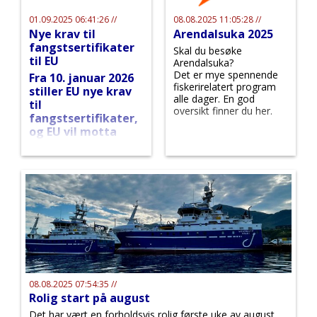
01.09.2025 06:41:26 //
08.08.2025 11:05:28 //
Nye krav til
Arendalsuka 2025
fangstsertifikater
Skal du besøke
til EU
Arendalsuka?
Det er mye spennende
Fra 10. januar 2026
fiskerirelatert program
stiller EU nye krav
alle dager. En god
til
oversikt finner du her.
fangstsertifikater,
og EU vil motta
sertifikater
elektronisk.
08.08.2025 07:54:35 //
Rolig start på august
Det har vært en forholdsvis rolig første uke av august.