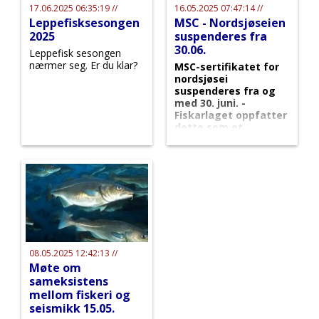
17.06.2025 06:35:19 //
16.05.2025 07:47:14 //
Leppefisksesongen
MSC - Nordsjøseien
2025
suspenderes fra
30.06.
Leppefisk sesongen
nærmer seg. Er du klar?
MSC-sertifikatet for
nordsjøsei
suspenderes fra og
med 30. juni. -
Fiskarlaget oppfatter
dette som et
grensetilfelle, sier
Tor Bjørklund Larsen
som arbeider med
sertifisering for alle
norske fiskere og
aktører.
08.05.2025 12:42:13 //
Møte om
sameksistens
mellom fiskeri og
seismikk 15.05.