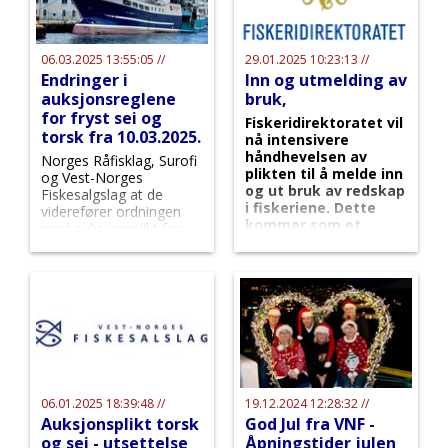
06.03.2025 13:55:05 //
29.01.2025 10:23:13 //
Endringer i
Inn og utmelding av
auksjonsreglene
bruk,
for fryst sei og
Fiskeridirektoratet vil
torsk fra 10.03.2025.
nå intensivere
håndhevelsen av
Norges Råfisklag, Surofi
plikten til å melde inn
og Vest-Norges
og ut bruk av redskap
Fiskesalgslag at de
i fiskeriene. Dette
viderefører ordningen
kommer som et
med auksjonsplikt for
resultat av at mange
fryst hvitfisk, men
fiskere har unnlatt å
regelverket nå justeres
følge regelverket, til
for at mer råstoff skal
tross for påminnelser
selges på auksjon.
som ble sendt ut før
jul, melder
direktoratet.
06.01.2025 18:39:48 //
19.12.2024 12:28:32 //
Auksjonsplikt torsk
God Jul fra VNF -
og sei - utsettelse
Åpningstider julen